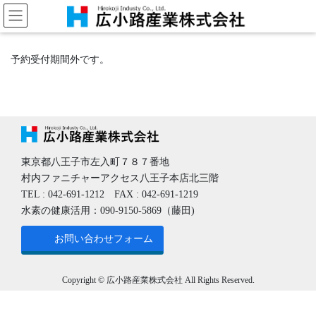
コ
ナ
ン
ビ
テ
ゲ
ン
ー
予約受付期間外です。
ツ
シ
へ
ョ
ス
ン
キ
に
ッ
移
プ
動
東京都八王子市左入町７８７番地
村内ファニチャーアクセス八王子本店北三階
TEL : 042-691-1212 FAX : 042-691-1219
水素の健康活用：090-9150-5869（藤田)
お問い合わせフォーム
Copyright © 広小路産業株式会社 All Rights Reserved.