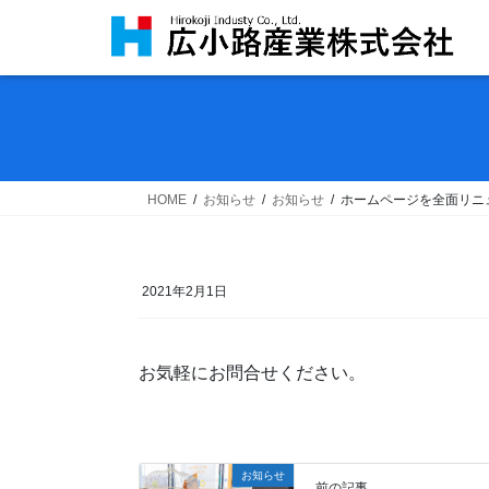
コ
ナ
ン
ビ
テ
ゲ
ン
ー
ツ
シ
へ
ョ
ス
ン
キ
に
HOME
お知らせ
お知らせ
ホームページを全面リニ
ッ
移
プ
動
2021年2月1日
お気軽にお問合せください。
お知らせ
前の記事